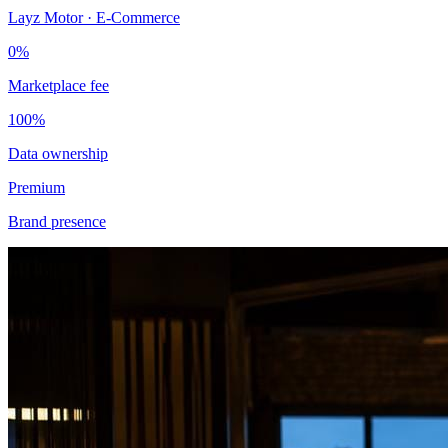
Layz Motor · E-Commerce
0%
Marketplace fee
100%
Data ownership
Premium
Brand presence