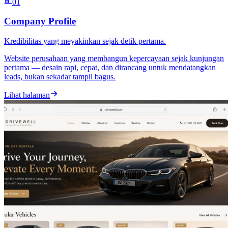
01
Company Profile
Kredibilitas yang meyakinkan sejak detik pertama.
Website perusahaan yang membangun kepercayaan sejak kunjungan
pertama — desain rapi, cepat, dan dirancang untuk mendatangkan
leads, bukan sekadar tampil bagus.
Lihat halaman