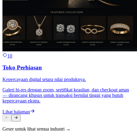
10
Toko Perhiasan
Kepercayaan digital setara nilai produknya.
Galeri hi-res dengan zoom, sertifikat keaslian, dan checkout aman
— dirancang khusus untuk transaksi bernilai tinggi yang butuh
kepercayaan ekstra.
Lihat halaman
Geser untuk lihat semua industri →