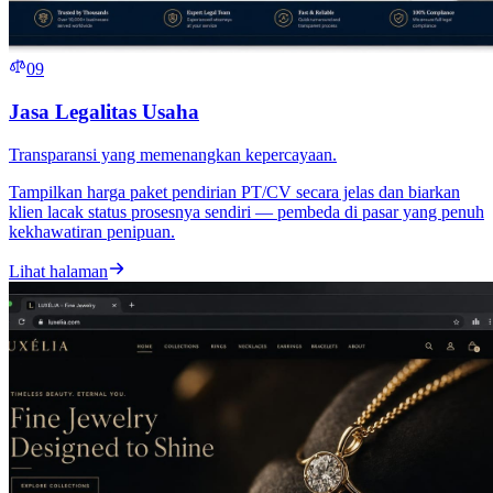
09
Jasa Legalitas Usaha
Transparansi yang memenangkan kepercayaan.
Tampilkan harga paket pendirian PT/CV secara jelas dan biarkan
klien lacak status prosesnya sendiri — pembeda di pasar yang penuh
kekhawatiran penipuan.
Lihat halaman