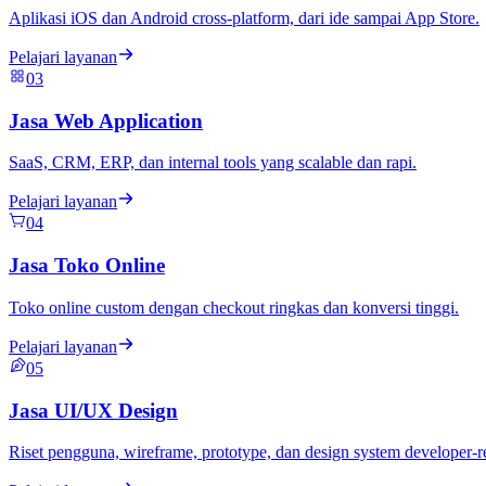
Aplikasi iOS dan Android cross-platform, dari ide sampai App Store.
Pelajari layanan
03
Jasa Web Application
SaaS, CRM, ERP, dan internal tools yang scalable dan rapi.
Pelajari layanan
04
Jasa Toko Online
Toko online custom dengan checkout ringkas dan konversi tinggi.
Pelajari layanan
05
Jasa UI/UX Design
Riset pengguna, wireframe, prototype, dan design system developer-r