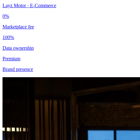
Layz Motor · E-Commerce
0%
Marketplace fee
100%
Data ownership
Premium
Brand presence