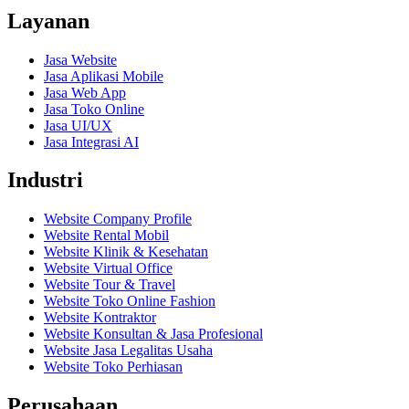
Layanan
Jasa Website
Jasa Aplikasi Mobile
Jasa Web App
Jasa Toko Online
Jasa UI/UX
Jasa Integrasi AI
Industri
Website Company Profile
Website Rental Mobil
Website Klinik & Kesehatan
Website Virtual Office
Website Tour & Travel
Website Toko Online Fashion
Website Kontraktor
Website Konsultan & Jasa Profesional
Website Jasa Legalitas Usaha
Website Toko Perhiasan
Perusahaan